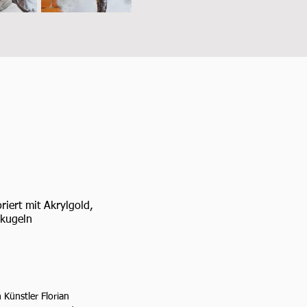
riert mit Akrylg
old,
ugeln
Künstler Florian 