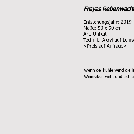
Freyas Rebenwach
Entstehungsjahr: 2019
Maße: 5
0 x 50 cm
Art: Unikat
Technik: Akryl
auf Lein
<
Preis auf Anfrage
>
Wenn der kühle Wind die le
Weinreben weht und sich a
Raureif auf die Gräser setzt
langsam Einzug im Weinberg.
Stille gehüllt. Damit die Re
Winter genügend Kräfte sa
Entstehen neuer Triebe hält
Erde und der Fruchtbarkeit
Du diese Zeit zum Entschle