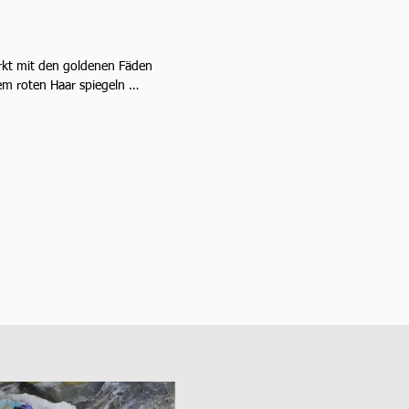
irkt mit den goldenen Fäden 
em roten Haar spiegeln 

nenstrahlen. Abnoba, Göttin 
n und der Wälder tanzt im 
Wirbel der bunten Blätter. 
lhouette löst beim 
orie aus. Erlaube, dass 
Farbenrausch Dich mitreißt!