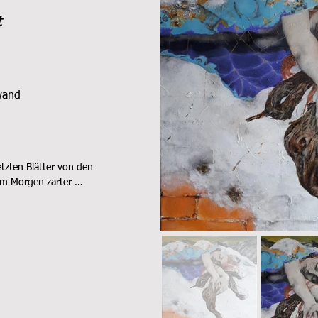
t
wand
tzten Blätter von den 
m Morgen zarter 
, dann hält der Winter 
 Die Natur ist in 
bstöcke über den 
mmeln für das 
 Freya die Göttin der 
 Wacht. Nutze auch 
unigen...