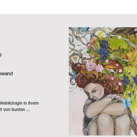
9
inwand
Weinkönigin in ihrem 
zt von bunten 
endlichen Vielfalt und 
e buhlen. 

und dunklen Trauben 
uft ist geschwängert 