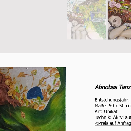
. Kaum jemand kann 
ntziehen. Öffne Deine 
der pfälzischen 
an!
Abnobas Tanz
Entstehungsjahr:
Maße: 5
0 x 50 c
Art: Unikat
Technik: Akryl
au
<
Preis auf Anfra