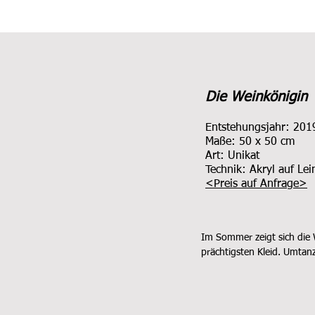
Die Weinkönigin
Entstehungsjahr: 201
Maße: 5
0 x 50 cm
Art: Unikat
Technik: Akryl
auf Le
<
Preis auf Anfrage
>
Im Sommer zeigt sich die 
prächtigsten Kleid. Umtan
Schmetterlingen in einer un
Schönheit, die um ihre Lieb
Schwer hängen die hellen 
an ihren Rebstöcken. Die L