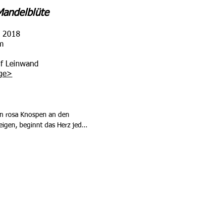
Mandelblüte
: 2018
m
uf Leinwand
ge
>
en rosa Knospen an den 
gen, beginnt das Herz jedes 
chlagen. Denn mit dem rosa 
lte, frostige Winter endlich 
Frühling steht in den 
ende Mandelbäume 
 karge Landschaft in ein 
eißes Blütenmeer. Zarter Duft 
eit der Mandelblüte betören!