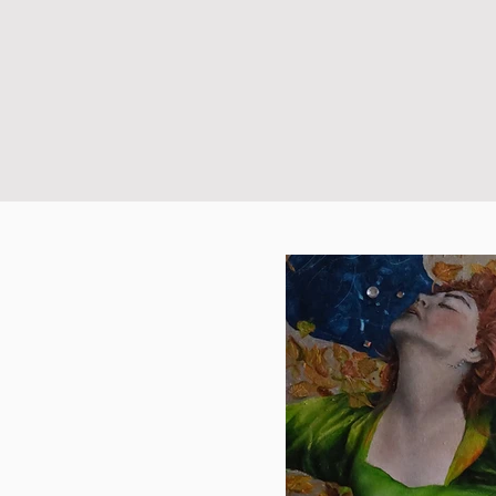
mit Tausenden von Düften
sich dieser Farbenpracht e
Sinne und das „Dolce vita“ 
Toskana steckt auch Dich 