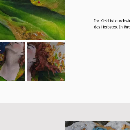
Ihr Kleid ist durchw
des Herbstes. In ihr
sich die letzten Son
der Jagd, der Quelle
Wind. Umfangen vom 
Ihre schimmernde Si
Betrachter pure Euph
dieser rot-goldene 