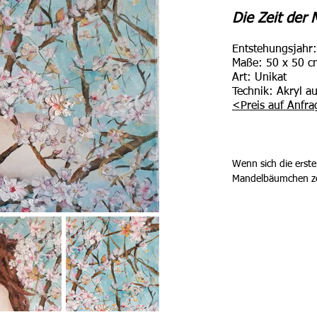
Die Zeit der 
Entstehungsjahr
Maße: 5
0 x 50 c
Art: Unikat
Technik: Akryl a
<
Preis auf Anfra
Wenn sich die erst
Mandelbäumchen zei
Pfälzers höher zu s
Aufblühen hat der ka
ausgedient und der 
Startlöchern. Taus
verwandeln die noch
einzigartiges rosa-w
liegt in der Luft. 

Lass Dich von der Z