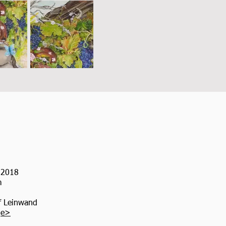
 2018
m
f Leinwand
ge
>